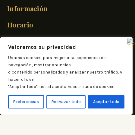
Información
Horario
Mar/Domingo:
Valoramos su privacidad
10:30-13:30 | 18:00-21:00
Usamos cookies para mejorar su experiencia de
navegación, mostrar anuncios
o contenido personalizados y analizar nuestro tráfico. Al
hacer clic en
"Aceptar todo", usted acepta nuestro uso de cookies.
© 2026 Todos los derechos reservados.
Preferencias
Rechazar todo
Aceptar todo
Museo Lodeiro uses
Accessibility Checker
to monitor our website's
accessibility. Read our
Política de accesibilidad
.