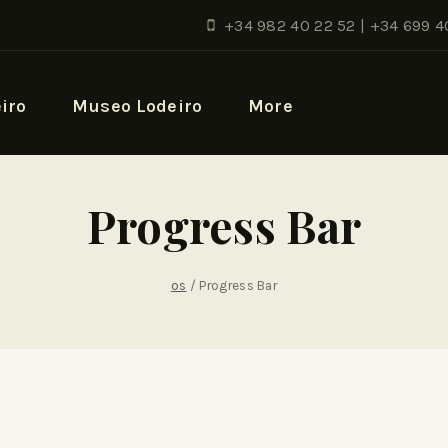
+34 982 40 22 52 | +34 699 4
iro
Museo Lodeiro
More
Progress Bar
os
/
Progress Bar