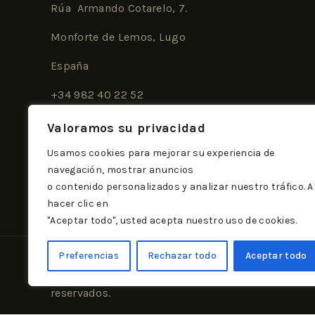
Rúa Armando Cotarelo, 7.
Monforte de Lemos, Lugo
España
+34 982 40 22 52
+34 699 40 86 22
Valoramos su privacidad
info@dlodeiro.com
Usamos cookies para mejorar su experiencia de
navegación, mostrar anuncios
o contenido personalizados y analizar nuestro tráfico. A
hacer clic en
"Aceptar todo", usted acepta nuestro uso de cookies.
Preferencias
Rechazar todo
Aceptar todo
© 2026 Todos los
derechos
reservados.